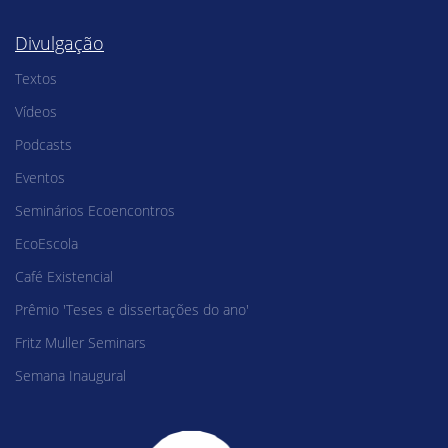
Divulgação
Textos
Vídeos
Podcasts
Eventos
Seminários Ecoencontros
EcoEscola
Café Existencial
Prêmio 'Teses e dissertações do ano'
Fritz Muller Seminars
Semana Inaugural