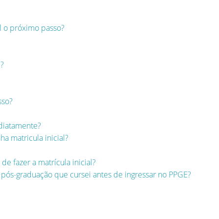
l o próximo passo?
l?
sso?
ediatamente?
a matricula inicial?
de fazer a matrícula inicial?
e pós-graduação que cursei antes de ingressar no PPGE?