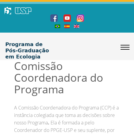
Comissão
Coordenadora do
Programa
A Comissão Coordenadora do Programa (CCP) é a
instância colegiada que toma as decisões sobre
nosso Programa
.
Ela é formada a pelo
Coordenador do PPGE-USP e seu suplente, por