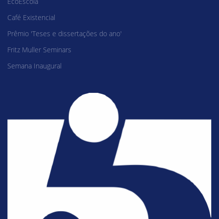
EcoEscola
Café Existencial
Prêmio 'Teses e dissertações do ano'
Fritz Muller Seminars
Semana Inaugural