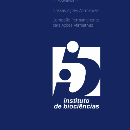
acessibilidade
Nossas Ações Afirmativas
Comissão Permamanente
para Ações Afirmativas