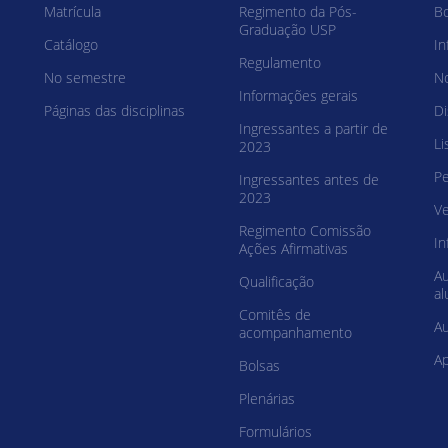
Matrícula
Regimento da Pós-
Bo
Graduação USP
Catálogo
In
Regulamento
No semestre
N
Informações gerais
Páginas das disciplinas
Di
Ingressantes a partir de
Li
2023
Pe
Ingressantes antes de
2023
V
Regimento Comissão
In
Ações Afirmativas
Au
Qualificação
al
Comitês de
Au
acompanhamento
Ap
Bolsas
Plenárias
Formulários