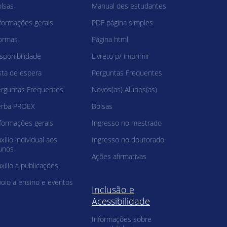
lsas
Manual des estudantes
formações gerais
PDF página simples
ormas
Página html
sponibilidade
Livreto p/ imprimir
sta de espera
Perguntas Frequentes
rguntas Frequentes
Novos(as) Alunos(as)
erba PROEX
Bolsas
formações gerais
Ingresso no mestrado
xílio individual aos
Ingresso no doutorado
unos
Ações afirmativas
xílio a publicações
oio a ensino e eventos
Inclusão e
Acessibilidade
Informações sobre