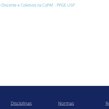
o Discente e Coletivos na CoPAF - PPGE-USP
Disciplinas
Normas
R