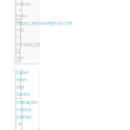
anfíbios
e
répteis
filipe.c.serrano@gmail.com
+55
11
997692203
IB-
USP
Isabel
Alves
dos
Santos
Interações
insetos-
plantas
e