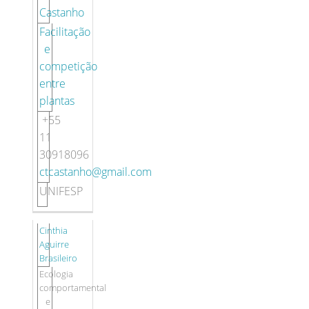
Castanho
Facilitação
e
competição
entre
plantas
+55
11
30918096
ctcastanho@gmail.com
UNIFESP
Cinthia
Aguirre
Brasileiro
Ecologia
comportamental
e