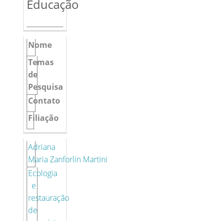
Educação
Nome
Temas
de
Pesquisa
Contato
Filiação
Adriana
Maria Zanforlin Martini
Ecologia
e
restauração
de