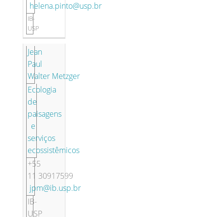
helena.pinto@usp.br
IB-
USP
Jean
Paul
Walter Metzger
Ecologia
de
paisagens
e
serviços
ecossistêmicos
+55
11 30917599
jpm@ib.usp.br
IB-
USP