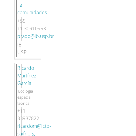
e
comunidades
+55
11 30910963
prado@ib.usp.br
IB-
USP
Ricardo
Martínez
García
Ecologia
espacial
teórica
+11
33937822
ricardom@ictp-
saifr.org