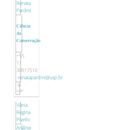
Renata
Pardini
Ciência
da
Conservação
+55
11
30917510
renatapardini@usp.br
IB-
USP
Vânia
Regina
Pivello
Análise