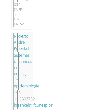
ICTP-
SAIFR
/
IFT-
UNESP
Roberto
Andre
Kraenkel
Sistemas
dinâmicos
em
ecologia
e
epidemiologia
+55
11 33937821
kraenkel@ift.unesp.br