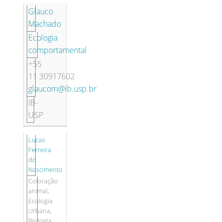
Glauco
Machado
Ecologia
comportamental
+55
11 30917602
glaucom@ib.usp.br
IB-
USP
Lucas
Ferreira
do
Nascimento
Coloração
animal,
Ecologia
Urbana,
Biologia