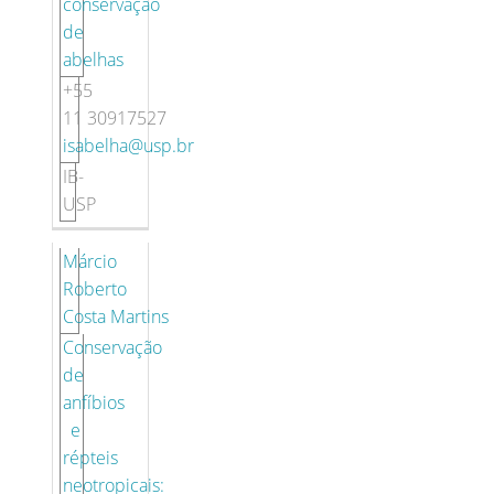
conservação
de
abelhas
+55
11 30917527
isabelha@usp.br
IB-
USP
Márcio
Roberto
Costa Martins
Conservação
de
anfíbios
e
répteis
neotropicais: