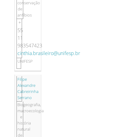
conservação
de
anfíbios
+
55
11
983547423
cinthia.brasileiro@unifesp.br
UNIFESP
Filipe
Alexandre
Cabreirinha
Serrano
Biogeografia,
macroecologia
e
história
natural
de