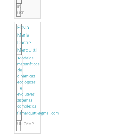
IB-
USP
Flavia
Maria
Darcie
Marquitti
Modelos
matemáticos
de
dinâmicas
ecológicas
e
evolutivas,
sistemas
complexos
flamarquitti@gmail.com
UNICAMP