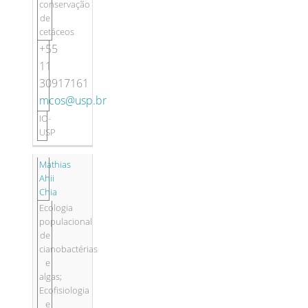
conservação
de
cetáceos
+55
11
30917161
mcos@usp.br
IO-
USP
Mathias
Ahii
Chia
Ecologia
populacional
de
cianobactérias
e
algas;
Ecofisiologia
e