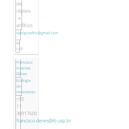
de
répteis
e
anfíbios
danipcoelho@gmail.com
IB-
USP
Francisco
Voeroes
Dénes
Ecologia
do
movimento
+55
11
30917600
francisco.denes@ib.usp.br