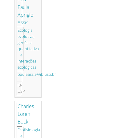
Paula
Aprígio
Assis
Ecologia
evolutiva,
genética
quantitativa
e
interações
ecológicas
paulaassis@ib.usp.br
IB-
USP
Charles
Loren
Buck
Ecofisiologia
e