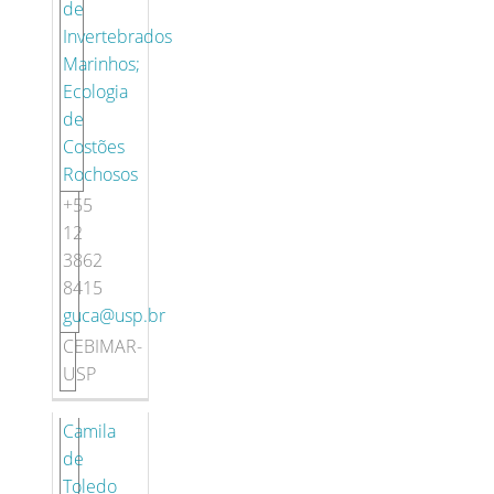
de
Invertebrados
Marinhos;
Ecologia
de
Costões
Rochosos
+55
12
3862
8415
guca@usp.br
CEBIMAR-
USP
Camila
de
Toledo