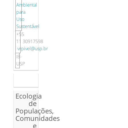
Ambiental
para
Uso
Sustentável
+55
11 30917598
vrpivel@usp.br
IB-
USP
Ecologia
de
Populações,
Comunidades
e