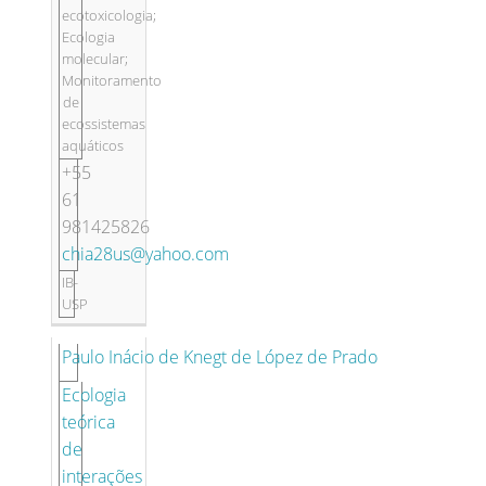
ecotoxicologia;
Ecologia
molecular;
Monitoramento
de
ecossistemas
aquáticos
+55
61
981425826
chia28us@yahoo.com
IB-
USP
Paulo Inácio de Knegt de López de Prado
Ecologia
teórica
de
interações