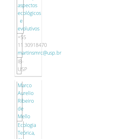
aspectos
ecológicos
e
evolutivos
+55
11 30918470
martinsmrc@usp.br
IB-
USP
Marco
Aurelio
Ribeiro
de
Mello
Ecologia
Teórica,