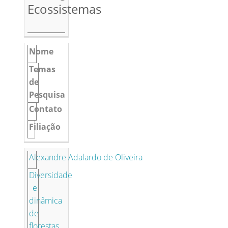
Ecossistemas
Nome
Temas
de
Pesquisa
Contato
Filiação
Alexandre Adalardo de Oliveira
Diversidade
e
dinâmica
de
florestas