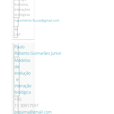
Evolutiva,
Interações
ecológicas
nascimento.flucas@gmail.com
IB-
USP
Paulo
Roberto Guimarães Junior
Modelos
de
evolução
e
interação
biológica
+55
11 30917597
prguima@gmail.com