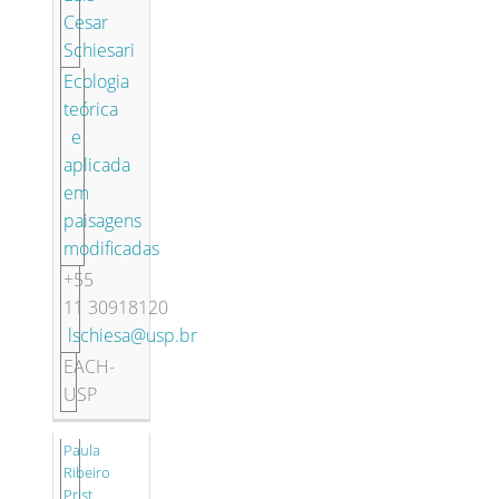
Cesar
Schiesari
Ecologia
teórica
e
aplicada
em
paisagens
modificadas
+55
11 30918120
lschiesa@usp.br
EACH-
USP
Paula
Ribeiro
Prist